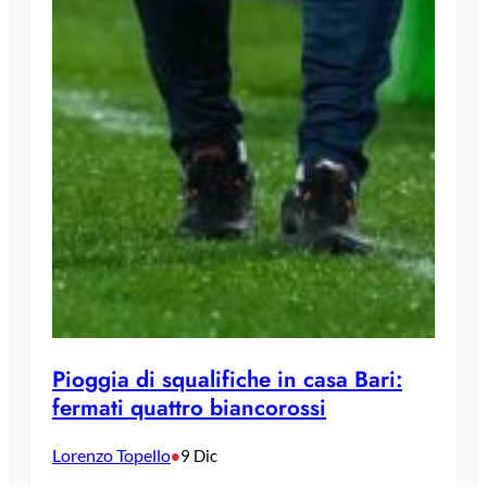
Pioggia di squalifiche in casa Bari:
fermati quattro biancorossi
Lorenzo Topello
•
9 Dic