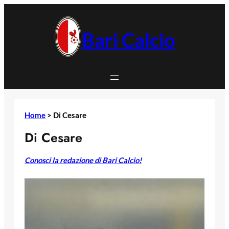
Vai
al
contenuto
Bari Calcio
Home
>
Di Cesare
Di Cesare
Conosci la redazione di Bari Calcio!