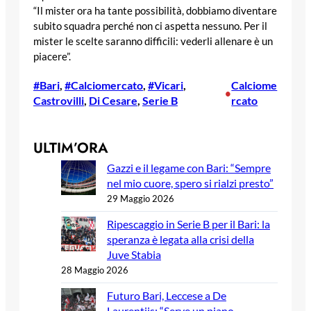
“Il mister ora ha tante possibilità, dobbiamo diventare
subito squadra perché non ci aspetta nessuno. Per il
mister le scelte saranno difficili: vederli allenare è un
piacere”.
#Bari
, 
#Calciomercato
, 
#Vicari
, 
Calciome
•
Castrovilli
, 
Di Cesare
, 
Serie B
rcato
ULTIM’ORA
Gazzi e il legame con Bari: “Sempre
nel mio cuore, spero si rialzi presto”
29 Maggio 2026
Ripescaggio in Serie B per il Bari: la
speranza è legata alla crisi della
Juve Stabia
28 Maggio 2026
Futuro Bari, Leccese a De
Laurentiis: “Serve un piano