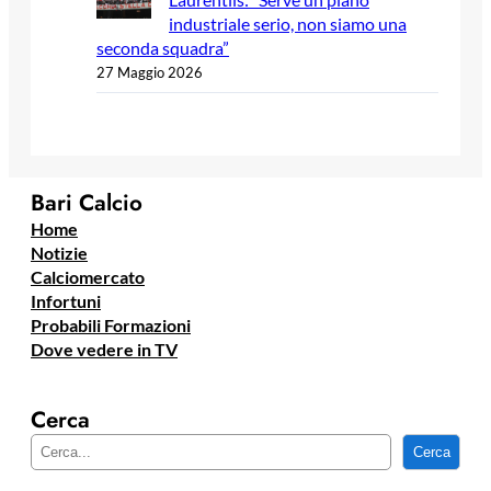
industriale serio, non siamo una
seconda squadra”
27 Maggio 2026
Bari Calcio
Home
Notizie
Calciomercato
Infortuni
Probabili Formazioni
Dove vedere in TV
Cerca
C
Cerca
e