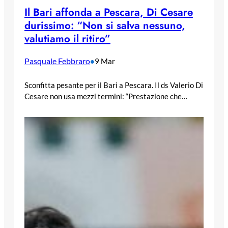
Il Bari affonda a Pescara, Di Cesare
durissimo: “Non si salva nessuno,
valutiamo il ritiro”
Pasquale Febbraro
•
9 Mar
Sconfitta pesante per il Bari a Pescara. Il ds Valerio Di
Cesare non usa mezzi termini: “Prestazione che…