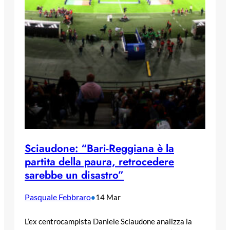
Sciaudone: “Bari-Reggiana è la
partita della paura, retrocedere
sarebbe un disastro”
Pasquale Febbraro
•
14 Mar
L’ex centrocampista Daniele Sciaudone analizza la