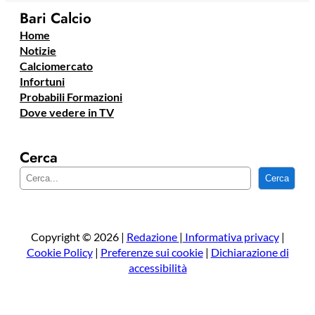
Bari Calcio
Home
Notizie
Calciomercato
Infortuni
Probabili Formazioni
Dove vedere in TV
Cerca
C
Cerca
e
r
c
a
Copyright © 2026 |
Redazione
|
Informativa privacy
|
Cookie Policy
|
Preferenze sui cookie
|
Dichiarazione di
accessibilità