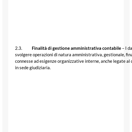
2.3.
Finalità di gestione amministrativa contabile
– I d
svolgere operazioni di natura amministrativa, gestionale, fina
connesse ad esigenze organizzative interne, anche legate al dir
in sede giudiziaria.