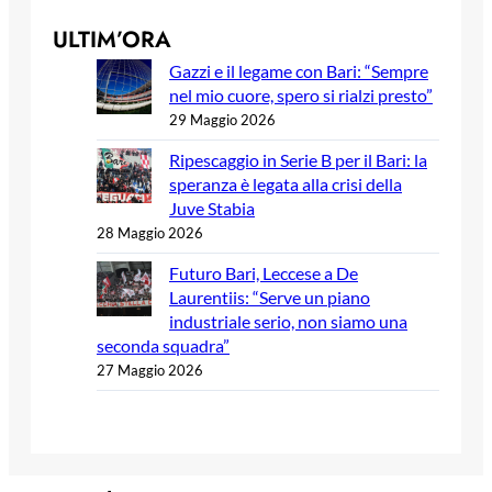
ULTIM’ORA
Gazzi e il legame con Bari: “Sempre
nel mio cuore, spero si rialzi presto”
29 Maggio 2026
Ripescaggio in Serie B per il Bari: la
speranza è legata alla crisi della
Juve Stabia
28 Maggio 2026
Futuro Bari, Leccese a De
Laurentiis: “Serve un piano
industriale serio, non siamo una
seconda squadra”
27 Maggio 2026