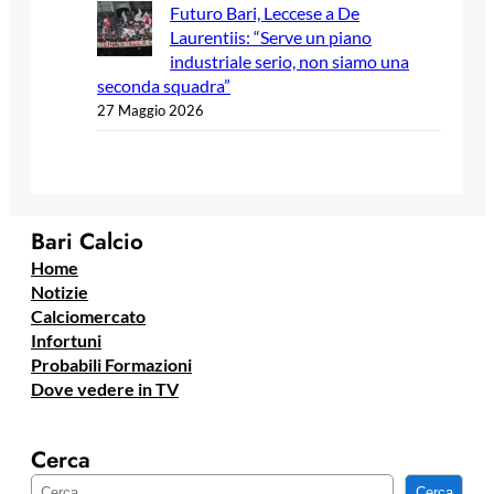
Futuro Bari, Leccese a De
Laurentiis: “Serve un piano
industriale serio, non siamo una
seconda squadra”
27 Maggio 2026
Bari Calcio
Home
Notizie
Calciomercato
Infortuni
Probabili Formazioni
Dove vedere in TV
Cerca
C
Cerca