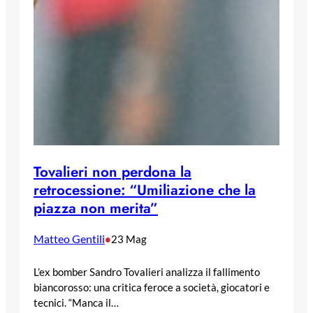
Tovalieri non perdona la
retrocessione: “Umiliazione che la
piazza non merita”
Matteo Gentili
•
23 Mag
L’ex bomber Sandro Tovalieri analizza il fallimento
biancorosso: una critica feroce a società, giocatori e
tecnici. “Manca il…