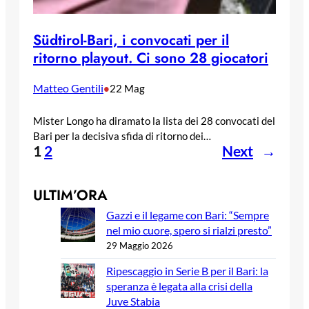
Südtirol-Bari, i convocati per il
ritorno playout. Ci sono 28 giocatori
Matteo Gentili
•
22 Mag
Mister Longo ha diramato la lista dei 28 convocati del
Bari per la decisiva sfida di ritorno dei…
1
2
Next
→
ULTIM’ORA
Gazzi e il legame con Bari: “Sempre
nel mio cuore, spero si rialzi presto”
29 Maggio 2026
Ripescaggio in Serie B per il Bari: la
speranza è legata alla crisi della
Juve Stabia