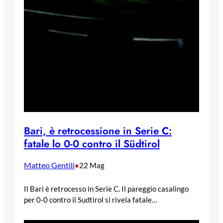
Bari, è retrocessione in Serie C:
fatale lo 0-0 contro il Südtirol
Matteo Gentili
•
22 Mag
Il Bari è retrocesso in Serie C. Il pareggio casalingo
per 0-0 contro il Sudtirol si rivela fatale…