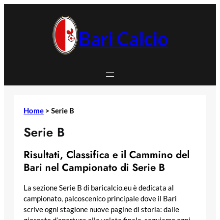
Vai
al
contenuto
Bari Calcio
Home
>
Serie B
Serie B
Risultati, Classifica e il Cammino del
Bari nel Campionato di Serie B
La sezione Serie B di baricalcio.eu è dedicata al
campionato, palcoscenico principale dove il Bari
scrive ogni stagione nuove pagine di storia: dalle
giornate d’apertura alla volata finale, seguiamo ogni