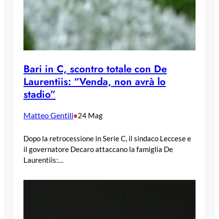
Bari in C, scontro totale con De
Laurentiis: “Venda, non avrà lo
stadio”
Matteo Gentili
•
24 Mag
Dopo la retrocessione in Serie C, il sindaco Leccese e
il governatore Decaro attaccano la famiglia De
Laurentiis:…