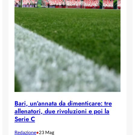
Bari, un’annata da dimenticare: tre
allenatori, due rivoluzioni e poi la
Serie C
Redazione
•
23 Mag