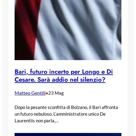
Bari, futuro incerto per Longo e Di
Cesare. Sarà addio nel silenzio?
Matteo Gentili
•
23 Mag
Dopo la pesante sconfitta di Bolzano, il Bari affronta
un futuro nebuloso. L’amministratore unico De
Laurentiis non parla,…