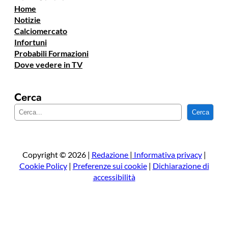
Home
Notizie
Calciomercato
Infortuni
Probabili Formazioni
Dove vedere in TV
Cerca
C
Cerca
e
r
c
a
Copyright © 2026 |
Redazione
|
Informativa privacy
|
Cookie Policy
|
Preferenze sui cookie
|
Dichiarazione di
accessibilità