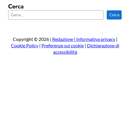
Cerca
C
Cerca
e
r
c
a
Copyright © 2026 |
Redazione
|
Informativa privacy
|
Cookie Policy
|
Preferenze sui cookie
|
Dichiarazione di
accessibilità