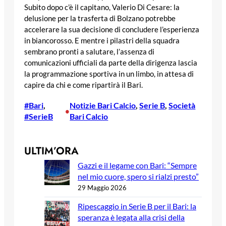
Subito dopo c’è il capitano, Valerio Di Cesare: la
delusione per la trasferta di Bolzano potrebbe
accelerare la sua decisione di concludere l’esperienza
in biancorosso. E mentre i pilastri della squadra
sembrano pronti a salutare, l’assenza di
comunicazioni ufficiali da parte della dirigenza lascia
la programmazione sportiva in un limbo, in attesa di
capire da chi e come ripartirà il Bari.
#Bari
, 
Notizie Bari Calcio
, 
Serie B
, 
Società
•
#SerieB
Bari Calcio
ULTIM’ORA
Gazzi e il legame con Bari: “Sempre
nel mio cuore, spero si rialzi presto”
29 Maggio 2026
Ripescaggio in Serie B per il Bari: la
speranza è legata alla crisi della