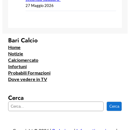
27 Maggio 2026
Bari Calcio
Home
Notizie
Calciomercato
Infortuni
Probabili Formazioni
Dove vedere in TV
Cerca
C
Cerca
e
r
c
a