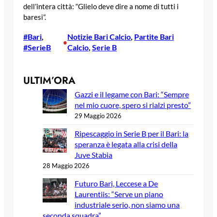
dell’intera città: “Glielo deve dire a nome di tutti i
baresi”.
#Bari
, 
Notizie Bari Calcio
, 
Partite Bari
•
#SerieB
Calcio
, 
Serie B
ULTIM’ORA
Gazzi e il legame con Bari: “Sempre
nel mio cuore, spero si rialzi presto”
29 Maggio 2026
Ripescaggio in Serie B per il Bari: la
speranza è legata alla crisi della
Juve Stabia
28 Maggio 2026
Futuro Bari, Leccese a De
Laurentiis: “Serve un piano
industriale serio, non siamo una
seconda squadra”