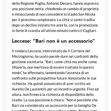
della Regione Puglia, Antonio Decaro, hanno espresso
una posizione netta, chiedendo un cambio di proprietà
e minacciando di non concedere lo stadio San Nicola
per il prossimo campionato. La città si sente tradita
dopo un declino iniziato tre anni fa, con la promozione
in Serie A svanita all’ultimo minuto contro il Cagliari.
Leccese: “Bari non è un accessorio”
Il sindaco Leccese, intervistato da Il Corriere del
Mezzogiorno, ha usato parole dure nei confronti della
gestione societaria. “Bari, come città ma anche come
tifoseria, non meritava di essere trattata in questo
modo”, ha affermato, lamentando l’assenza di un
confronto sulle prospettive future nonostante le sue
richieste. Ha quindi annunciato di aver scritto ad
Aurelio De Laurentiis per un incontro urgente. Fino ad
allora, non firmerà la richiesta di disponibilità dello
stadio. La sua posizione è chiara: “Non è possibile che
Bari sia considerata un accessorio per la famiglia De
Laurentiis. Deve fare una scelta e subito. Non ci sono