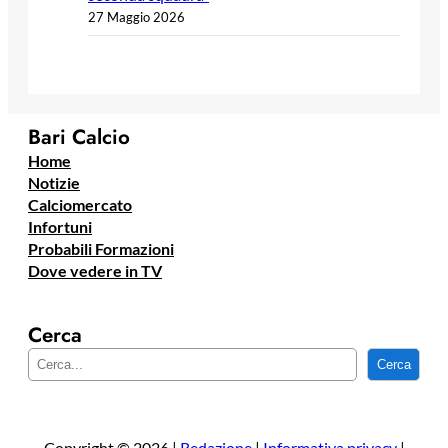
27 Maggio 2026
Bari Calcio
Home
Notizie
Calciomercato
Infortuni
Probabili Formazioni
Dove vedere in TV
Cerca
C
Cerca
e
r
c
a
Copyright © 2026 |
Redazione
|
Informativa privacy
|