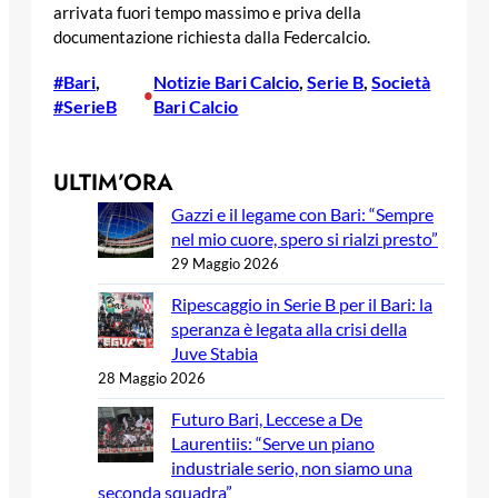
arrivata fuori tempo massimo e priva della
documentazione richiesta dalla Federcalcio.
#Bari
, 
Notizie Bari Calcio
, 
Serie B
, 
Società
•
#SerieB
Bari Calcio
ULTIM’ORA
Gazzi e il legame con Bari: “Sempre
nel mio cuore, spero si rialzi presto”
29 Maggio 2026
Ripescaggio in Serie B per il Bari: la
speranza è legata alla crisi della
Juve Stabia
28 Maggio 2026
Futuro Bari, Leccese a De
Laurentiis: “Serve un piano
industriale serio, non siamo una
seconda squadra”