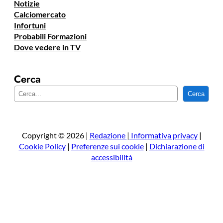
Notizie
Calciomercato
Infortuni
Probabili Formazioni
Dove vedere in TV
Cerca
C
Cerca
e
r
c
a
Copyright © 2026 |
Redazione
|
Informativa privacy
|
Cookie Policy
|
Preferenze sui cookie
|
Dichiarazione di
accessibilità