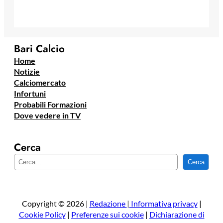
Bari Calcio
Home
Notizie
Calciomercato
Infortuni
Probabili Formazioni
Dove vedere in TV
Cerca
C
Cerca
e
r
c
a
Copyright © 2026 |
Redazione
|
Informativa privacy
|
Cookie Policy
|
Preferenze sui cookie
|
Dichiarazione di