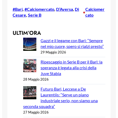
#Bari
, 
#Calciomercato
, 
D’Aversa
, 
Di
Calciomer
•
Cesare
, 
Serie B
cato
ULTIM’ORA
Gazzi e il legame con Bari: “Sempre
nel mio cuore, spero si rialzi presto”
29 Maggio 2026
Ripescaggio in Serie B per il Bari: la
speranza è legata alla crisi della
Juve Stabia
28 Maggio 2026
Futuro Bari, Leccese a De
Laurentiis: “Serve un piano
industriale serio, non siamo una
seconda squadra”
27 Maggio 2026