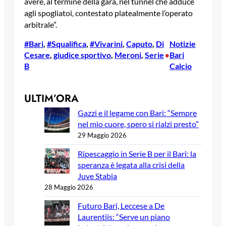
avere, al termine della gara, nel tunnel che adduce
agli spogliatoi, contestato platealmente l’operato
arbitrale”.
#Bari
, 
#Squalifica
, 
#Vivarini
, 
Caputo
, 
Di
Notizie
Cesare
, 
giudice sportivo
, 
Meroni
, 
Serie
Bari
•
B
Calcio
ULTIM’ORA
Gazzi e il legame con Bari: “Sempre
nel mio cuore, spero si rialzi presto”
29 Maggio 2026
Ripescaggio in Serie B per il Bari: la
speranza è legata alla crisi della
Juve Stabia
28 Maggio 2026
Futuro Bari, Leccese a De
Laurentiis: “Serve un piano