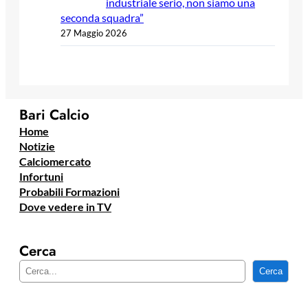
industriale serio, non siamo una
seconda squadra”
27 Maggio 2026
Bari Calcio
Home
Notizie
Calciomercato
Infortuni
Probabili Formazioni
Dove vedere in TV
Cerca
C
Cerca
e
r