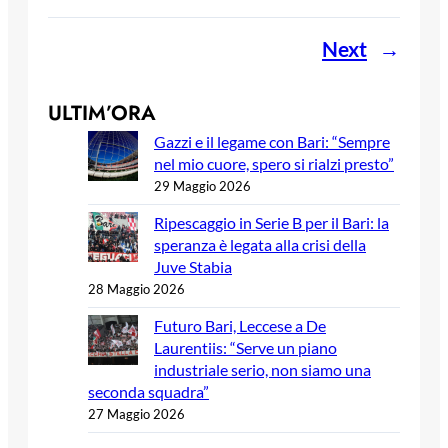
Next
→
ULTIM’ORA
Gazzi e il legame con Bari: “Sempre
nel mio cuore, spero si rialzi presto”
29 Maggio 2026
Ripescaggio in Serie B per il Bari: la
speranza è legata alla crisi della
Juve Stabia
28 Maggio 2026
Futuro Bari, Leccese a De
Laurentiis: “Serve un piano
industriale serio, non siamo una
seconda squadra”
27 Maggio 2026