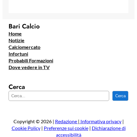
Bari Calcio
Home
Notizie
Calciomercato
Infortuni
Probabili Formazioni
Dove vedere in TV
Cerca
C
Cerca
e
r
c
a
Copyright © 2026 |
Redazione
|
Informativa privacy
|
Cookie Policy
|
Preferenze sui cookie
|
Dichiarazione di
accessibilità