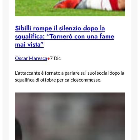
Sibilli rompe il silenzio dopo la
squalifica: “Tornerò con una fame
mai vista”
Oscar Maresca
•
7 Dic
L’attaccante è tornato a parlare sui suoi social dopo la
squalifica di ottobre per calcioscommesse.