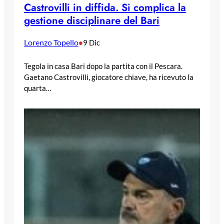
Castrovilli in diffida. Si complica la
gestione disciplinare del Bari
Lorenzo Topello
•
9 Dic
Tegola in casa Bari dopo la partita con il Pescara.
Gaetano Castrovilli, giocatore chiave, ha ricevuto la
quarta…