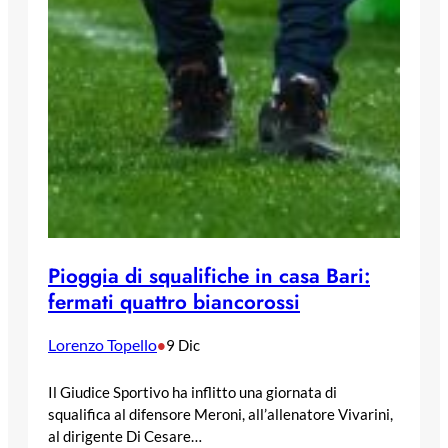
Pioggia di squalifiche in casa Bari:
fermati quattro biancorossi
Lorenzo Topello
•
9 Dic
Il Giudice Sportivo ha inflitto una giornata di
squalifica al difensore Meroni, all’allenatore Vivarini,
al dirigente Di Cesare…