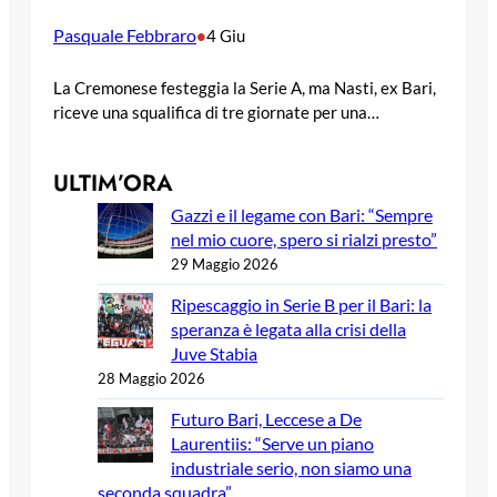
Pasquale Febbraro
•
4 Giu
La Cremonese festeggia la Serie A, ma Nasti, ex Bari,
riceve una squalifica di tre giornate per una…
ULTIM’ORA
Gazzi e il legame con Bari: “Sempre
nel mio cuore, spero si rialzi presto”
29 Maggio 2026
Ripescaggio in Serie B per il Bari: la
speranza è legata alla crisi della
Juve Stabia
28 Maggio 2026
Futuro Bari, Leccese a De
Laurentiis: “Serve un piano
industriale serio, non siamo una
seconda squadra”