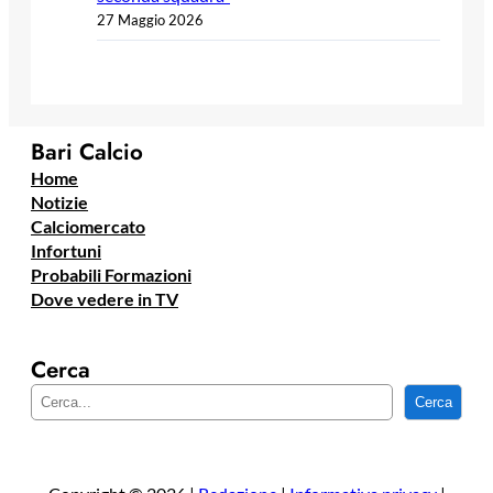
27 Maggio 2026
Bari Calcio
Home
Notizie
Calciomercato
Infortuni
Probabili Formazioni
Dove vedere in TV
Cerca
C
Cerca
e
r
c
a