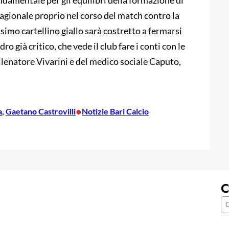
damentale per gli equilibri della formazione di
tagionale proprio nel corso del match contro la
simo cartellino giallo sarà costretto a fermarsi
ro già critico, che vede il club fare i conti con le
allenatore Vivarini e del medico sociale Caputo,
•
a
, 
Gaetano Castrovilli
Notizie Bari Calcio
C
C
e