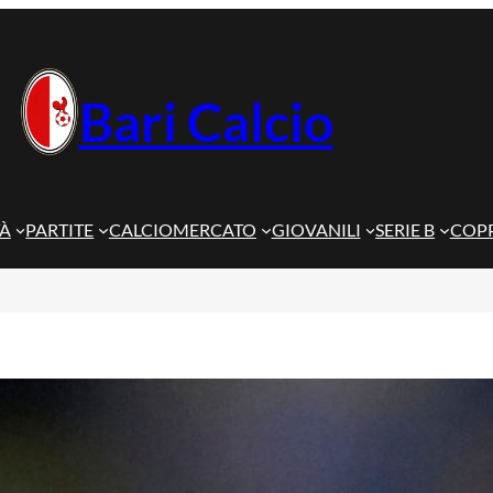
Bari Calcio
TÀ
PARTITE
CALCIOMERCATO
GIOVANILI
SERIE B
COPP