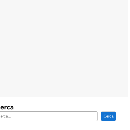
erca
Cerca