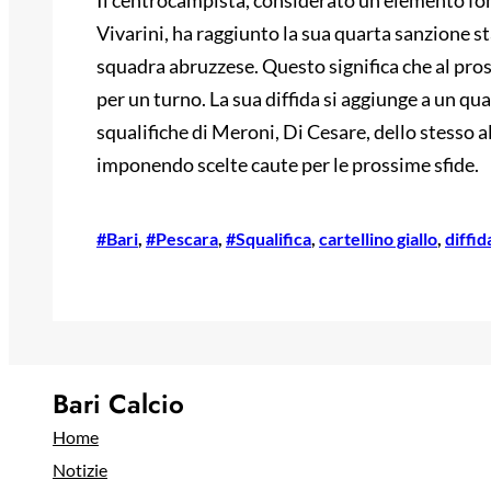
Il centrocampista, considerato un elemento fon
Vivarini, ha raggiunto la sua quarta sanzione s
squadra abruzzese. Questo significa che al pros
per un turno. La sua diffida si aggiunge a un quad
squalifiche di Meroni, Di Cesare, dello stesso 
imponendo scelte caute per le prossime sfide.
#Bari
, 
#Pescara
, 
#Squalifica
, 
cartellino giallo
, 
diffid
Bari Calcio
Home
Notizie