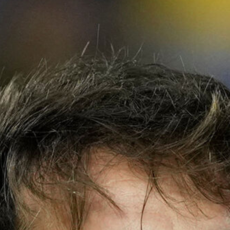
Ripescaggio in Serie B per il Bari: la
speranza è legata alla crisi della Juve
Stabia
28 Maggio 2026
Futuro Bari, Leccese a De Laurentiis:
“Serve un piano industriale serio,
non siamo una seconda squadra”
27 Maggio 2026