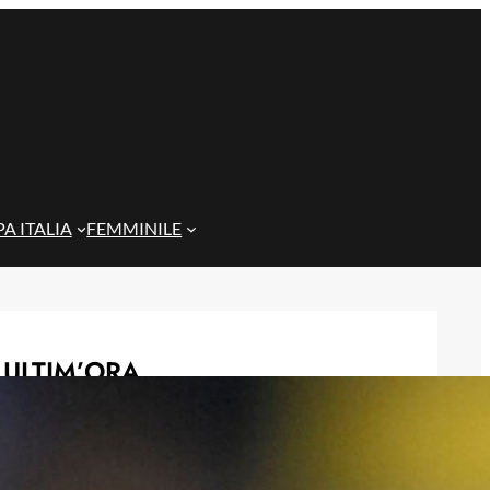
A ITALIA
FEMMINILE
ULTIM’ORA
Gazzi e il legame con Bari: “Sempre
nel mio cuore, spero si rialzi presto”
29 Maggio 2026