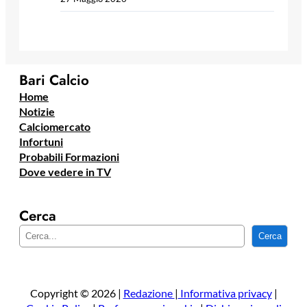
Bari Calcio
Home
Notizie
Calciomercato
Infortuni
Probabili Formazioni
Dove vedere in TV
Cerca
C
Cerca
e
r
c
a
Copyright © 2026 |
Redazione
|
Informativa privacy
|