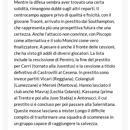
Mentre la difesa sembra aver trovato una certa
solidità, rimangono dubbi sugli altri reparti. Il
centrocampo appare privo di qualità e fisicità, con il
giovane Traorè, arrivato in prestito dal Southampton,
che rappresenta più una prospettiva futura che una
certezza. Anche l’attacco non convince, con Piscopo
come alternativa e il solo Moncini come vero
finalizzatore. A pesare è anche il fronte delle cessioni,
che ha visto gli addii di diversi giocatori. La lista
include la rescissione di Pereiro, la fine del prestito
per Cerri (tornato alla Juventus) e la cessione a titolo
definitivo di Castrovilli al Cesena. In prestito sono
invece partiti Vicari (Reggiana), Colangiuli
(Lumezzane) e Meroni (Mantova). Hanno lasciato il
club anche Mavraj (Lechia Gdansk), Kassama (prima
al Trento e poi alla Juve Stabia) e Antonucci, il cui
prestito si è concluso per poi passare alla Salernitana.
Queste mosse lasciano a mister Longo il difficile
compito di trasformare una squadra di scommesse in
un gruppo capace di raggiungere la salvezza.