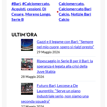
#Bari
, 
#Calciomercato
, 
Calciomercato
, 
Acquisti
, 
cessioni
, 
Di
Calciomercato Bari
•
Cesare
, 
Moreno Longo
, 
Calcio
, 
Notizie Bari
Serie B
Calcio
ULTIM’ORA
Gazzi e il legame con Bari: “Sempre
nel mio cuore, spero si rialzi presto”
29 Maggio 2026
Ripescaggio in Serie B per il Bari: la
speranza è legata alla crisi della
Juve Stabia
28 Maggio 2026
Futuro Bari, Leccese a De
Laurentiis: “Serve un piano
industriale serio, non siamo una
seconda squadra”
27 Maggio 2026