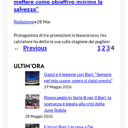
mettere come obiettivo minimo la
salvezza”
Redazione
•
28 Mar
Protagonista di tre promozioni in biancorosso, l’ex
calciatore ha detto la sua sulla stagione dei pugliesi
←
Previous
1
2
3
4
ULTIM’ORA
Gazzi e il legame con Bari: “Sempre
nel mio cuore, spero si rialzi presto”
29 Maggio 2026
Ripescaggio in Serie B per il Bari: la
speranza è legata alla crisi della
Juve Stabia
28 Maggio 2026
Futuro Bari, Leccese a De