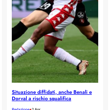
Situazione diffidati, anche Benali e
Dorval a rischio squalifica
Redazione
•
2 Apr