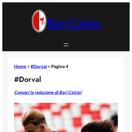
Vai
al
contenuto
Bari Calcio
Home
>
#Dorval
>
Pagina 4
#Dorval
Conosci la redazione di Bari Calcio!