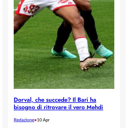
Dorval, che succede? Il Bari ha
bisogno di ritrovare il vero Mehdi
Redazione
•
10 Apr