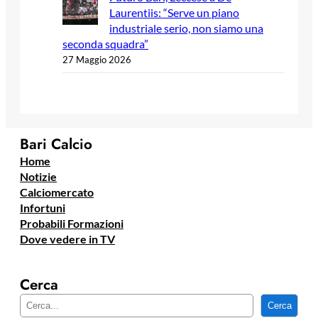
Laurentiis: “Serve un piano
industriale serio, non siamo una
seconda squadra”
27 Maggio 2026
Bari Calcio
Home
Notizie
Calciomercato
Infortuni
Probabili Formazioni
Dove vedere in TV
Cerca
C
Cerca
e