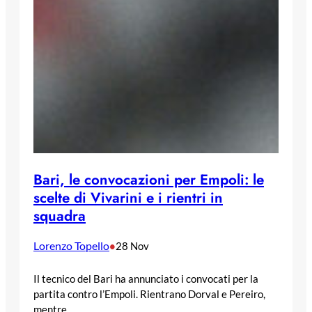
Bari, le convocazioni per Empoli: le
scelte di Vivarini e i rientri in
squadra
Lorenzo Topello
•
28 Nov
Il tecnico del Bari ha annunciato i convocati per la
partita contro l’Empoli. Rientrano Dorval e Pereiro,
mentre…