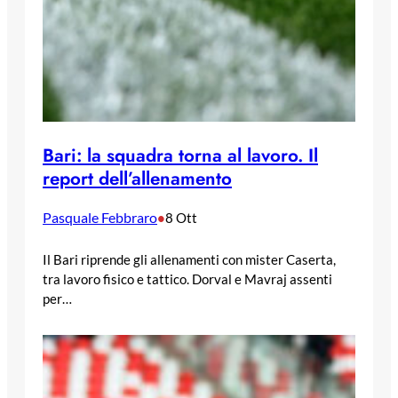
Bari: la squadra torna al lavoro. Il
report dell’allenamento
Pasquale Febbraro
•
8 Ott
Il Bari riprende gli allenamenti con mister Caserta,
tra lavoro fisico e tattico. Dorval e Mavraj assenti
per…