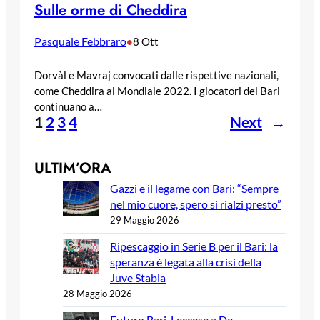
Sulle orme di Cheddira
Pasquale Febbraro
•
8 Ott
Dorvàl e Mavraj convocati dalle rispettive nazionali,
come Cheddira al Mondiale 2022. I giocatori del Bari
continuano a…
1
2
3
4
Next
→
ULTIM’ORA
Gazzi e il legame con Bari: “Sempre
nel mio cuore, spero si rialzi presto”
29 Maggio 2026
Ripescaggio in Serie B per il Bari: la
speranza è legata alla crisi della
Juve Stabia
28 Maggio 2026
Futuro Bari, Leccese a De