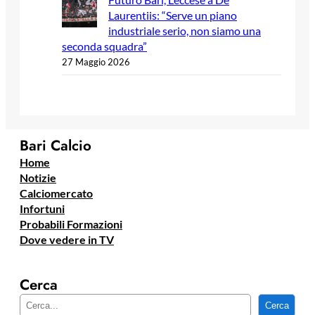
Laurentiis: “Serve un piano
industriale serio, non siamo una
seconda squadra”
27 Maggio 2026
Bari Calcio
Home
Notizie
Calciomercato
Infortuni
Probabili Formazioni
Dove vedere in TV
Cerca
C
Cerca