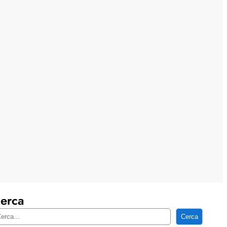
erca
Cerca