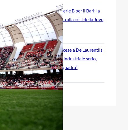
Ripescaggio in Serie B per il Bari: la
speranza è legata alla crisi della Juve
Stabia
28 Maggio 2026
Futuro Bari, Leccese a De Laurentiis:
“Serve un piano industriale serio,
non siamo una seconda squadra”
27 Maggio 2026