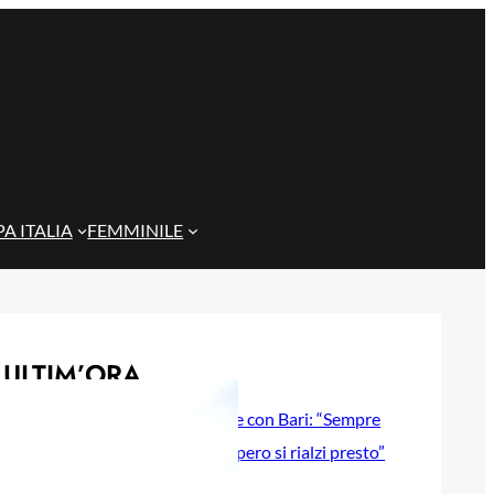
A ITALIA
FEMMINILE
ULTIM’ORA
Gazzi e il legame con Bari: “Sempre
nel mio cuore, spero si rialzi presto”
29 Maggio 2026