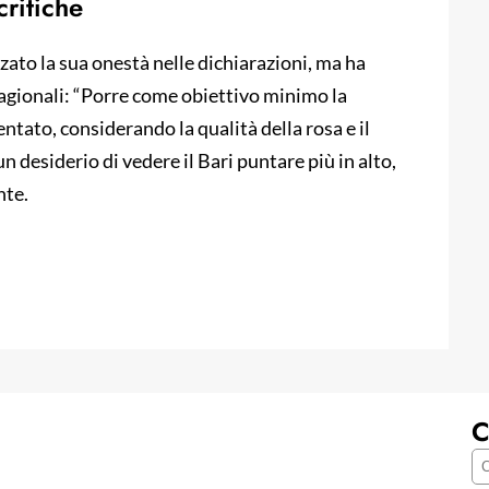
critiche
ato la sua onestà nelle dichiarazioni, ma ha
stagionali: “Porre come obiettivo minimo la
tato, considerando la qualità della rosa e il
n desiderio di vedere il Bari puntare più in alto,
nte.
C
C