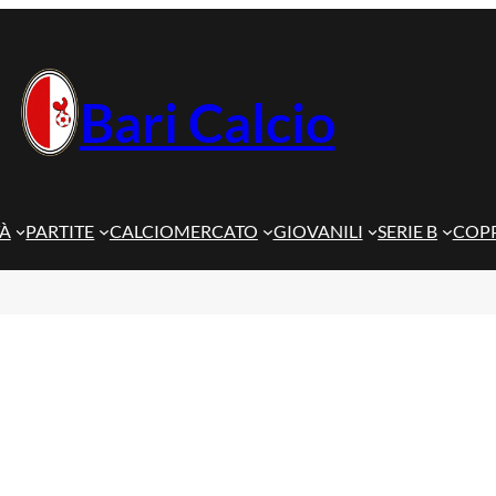
Bari Calcio
TÀ
PARTITE
CALCIOMERCATO
GIOVANILI
SERIE B
COPP