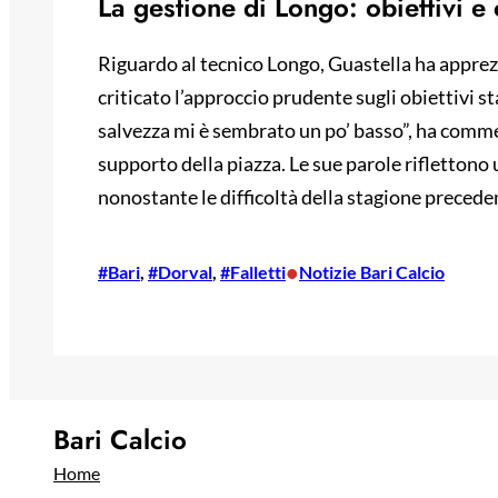
La gestione di Longo: obiettivi e 
Riguardo al tecnico Longo, Guastella ha apprezz
criticato l’approccio prudente sugli obiettivi 
salvezza mi è sembrato un po’ basso”, ha commen
supporto della piazza. Le sue parole riflettono u
nonostante le difficoltà della stagione precede
•
#Bari
, 
#Dorval
, 
#Falletti
Notizie Bari Calcio
Bari Calcio
Home