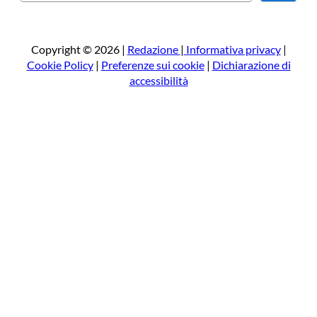
e
r
c
a
Copyright © 2026 |
Redazione
|
Informativa privacy
|
Cookie Policy
|
Preferenze sui cookie
|
Dichiarazione di
accessibilità