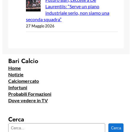
Laurentiis: “Serve un piano
industriale serio, non siamo una
seconda squadra”
27 Maggio 2026
Bari Calcio
Home
Notizie
Calciomercato
Infortuni
Probabili Formazioni
Dove vedere in TV
Cerca
C
Cerca