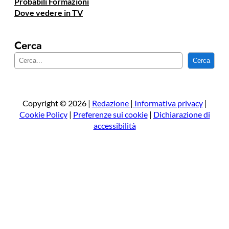
Probabili Formazioni
Dove vedere in TV
Cerca
C
Cerca
e
r
c
a
Copyright © 2026 |
Redazione
|
Informativa privacy
|
Cookie Policy
|
Preferenze sui cookie
|
Dichiarazione di
accessibilità