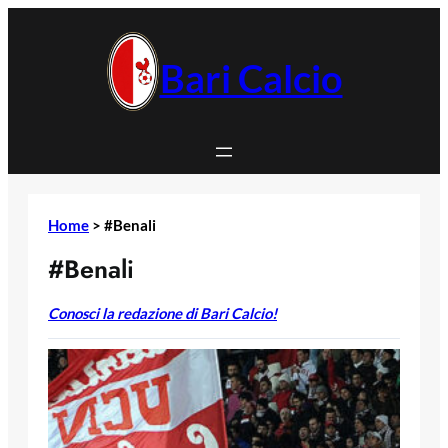
Vai
al
contenuto
Bari Calcio
Home
>
#Benali
#Benali
Conosci la redazione di Bari Calcio!