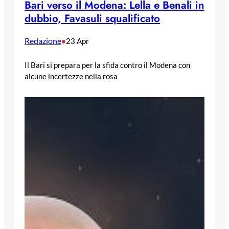
Bari verso il Modena: Lella e Benali in
dubbio, Favasuli squalificato
Redazione
•
23 Apr
Il Bari si prepara per la sfida contro il Modena con
alcune incertezze nella rosa