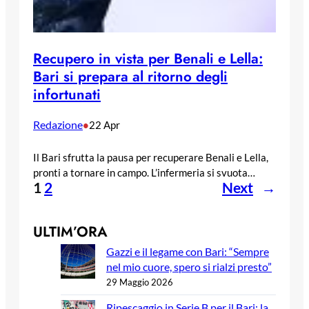
Recupero in vista per Benali e Lella:
Bari si prepara al ritorno degli
infortunati
Redazione
•
22 Apr
Il Bari sfrutta la pausa per recuperare Benali e Lella,
pronti a tornare in campo. L’infermeria si svuota…
1
2
Next
→
ULTIM’ORA
Gazzi e il legame con Bari: “Sempre
nel mio cuore, spero si rialzi presto”
29 Maggio 2026
Ripescaggio in Serie B per il Bari: la