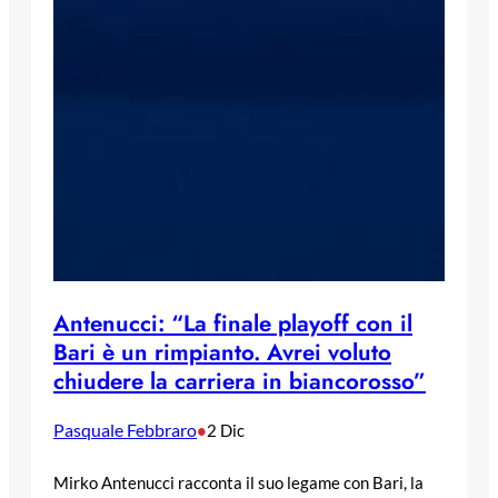
Antenucci: “La finale playoff con il
Bari è un rimpianto. Avrei voluto
chiudere la carriera in biancorosso”
Pasquale Febbraro
•
2 Dic
Mirko Antenucci racconta il suo legame con Bari, la