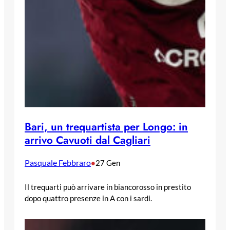
Bari, un trequartista per Longo: in
arrivo Cavuoti dal Cagliari
Pasquale Febbraro
•
27 Gen
Il trequarti può arrivare in biancorosso in prestito
dopo quattro presenze in A con i sardi.