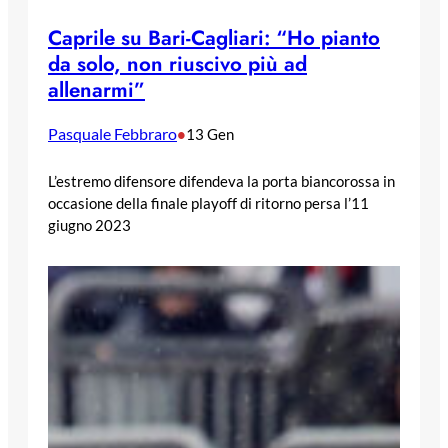
Caprile su Bari-Cagliari: “Ho pianto
da solo, non riuscivo più ad
allenarmi”
Pasquale Febbraro
•
13 Gen
L’estremo difensore difendeva la porta biancorossa in
occasione della finale playoff di ritorno persa l’11
giugno 2023