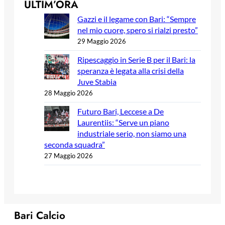
ULTIM’ORA
Gazzi e il legame con Bari: “Sempre
nel mio cuore, spero si rialzi presto”
29 Maggio 2026
Ripescaggio in Serie B per il Bari: la
speranza è legata alla crisi della
Juve Stabia
28 Maggio 2026
Futuro Bari, Leccese a De
Laurentiis: “Serve un piano
industriale serio, non siamo una
seconda squadra”
27 Maggio 2026
Bari Calcio