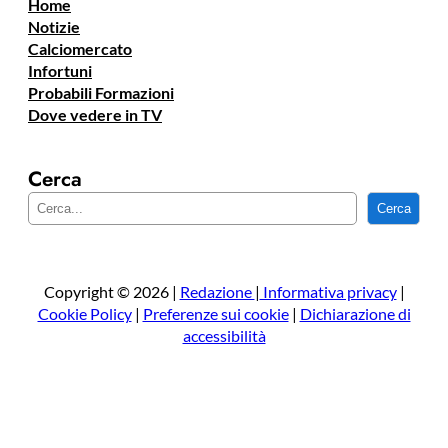
Home
Notizie
Calciomercato
Infortuni
Probabili Formazioni
Dove vedere in TV
Cerca
C
Cerca
e
r
c
a
Copyright © 2026 |
Redazione
|
Informativa privacy
|
Cookie Policy
|
Preferenze sui cookie
|
Dichiarazione di
accessibilità