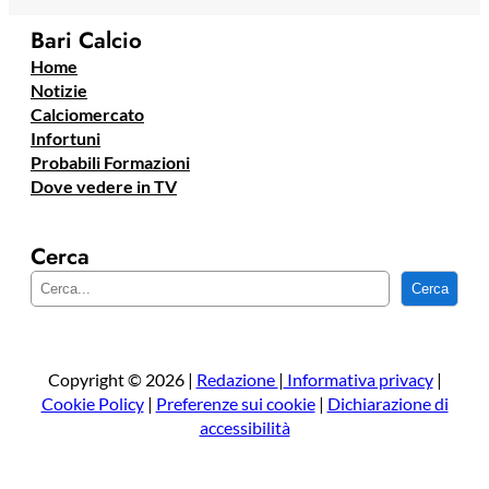
Bari Calcio
Home
Notizie
Calciomercato
Infortuni
Probabili Formazioni
Dove vedere in TV
Cerca
C
Cerca
e
r
c
a
Copyright © 2026 |
Redazione
|
Informativa privacy
|
Cookie Policy
|
Preferenze sui cookie
|
Dichiarazione di
accessibilità