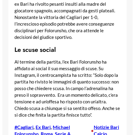
ex Bari ha rivolto pesanti insulti alla madre del
giocatore spagnolo, accompagnati da gesti plateali.
Nonostante la vittoria del Cagliari per 1-0,
l’increscioso episodio potrebbe avere conseguenze
disciplinari per Folorunsho, che ora attende le
decisioni del giudice sportivo.
Le scuse social
Al termine della partita, l’ex Bari Folorunsho ha
affidato ai social il suo messaggio di scuse. Su
Instagram, il centrocampista ha scritto: “Solo dopo la
partita ho rivisto le immagini di quanto successo: non
posso che chiedere scusa. In campo l’adrenalina ha
preso il sopravvento. Era un momento delicato, c’era
tensione e ad un’offesa ho risposto con un’altra.
Chiedo scusa a chiunque si sa sentito offeso. Anche se
si dice che finita la partita finisce tutto”.
#Cagliari
, 
Ex Bari
, 
Michael
Notizie Bari
•
Folorunsho
, 
Roma
, 
Serie A
Calcio