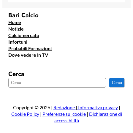
Bari Calcio
Home
Notizie
Calciomercato
Infortuni
Probabili Formazioni
Dove vedere in TV
Cerca
C
Cerca
e
r
c
a
Copyright © 2026 |
Redazione
|
Informativa privacy
|
Cookie Policy
|
Preferenze sui cookie
|
Dichiarazione di
accessibilità