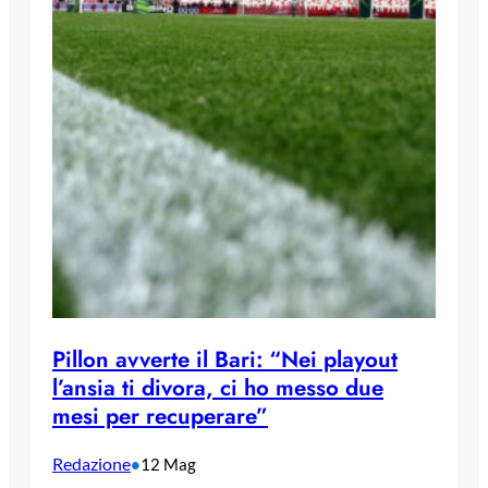
Pillon avverte il Bari: “Nei playout
l’ansia ti divora, ci ho messo due
mesi per recuperare”
Redazione
•
12 Mag