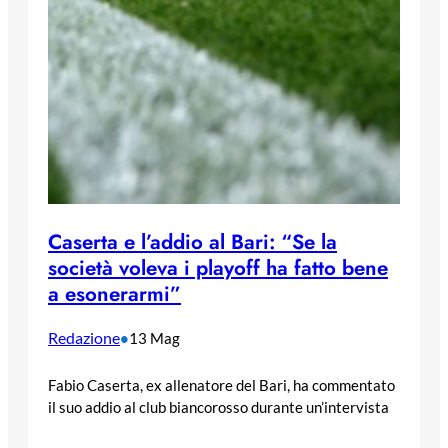
Caserta e l’addio al Bari: “Se la
società voleva i playoff ha fatto bene
a esonerarmi”
Redazione
•
13 Mag
Fabio Caserta, ex allenatore del Bari, ha commentato
il suo addio al club biancorosso durante un’intervista