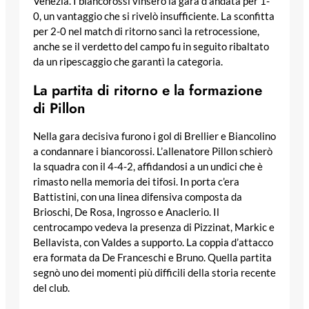
Venezia. I biancorossi vinsero la gara d’andata per 1-
0, un vantaggio che si rivelò insufficiente. La sconfitta
per 2-0 nel match di ritorno sancì la retrocessione,
anche se il verdetto del campo fu in seguito ribaltato
da un ripescaggio che garantì la categoria.
La partita di ritorno e la formazione
di Pillon
Nella gara decisiva furono i gol di Brellier e Biancolino
a condannare i biancorossi. L’allenatore Pillon schierò
la squadra con il 4-4-2, affidandosi a un undici che è
rimasto nella memoria dei tifosi. In porta c’era
Battistini, con una linea difensiva composta da
Brioschi, De Rosa, Ingrosso e Anaclerio. Il
centrocampo vedeva la presenza di Pizzinat, Markic e
Bellavista, con Valdes a supporto. La coppia d’attacco
era formata da De Franceschi e Bruno. Quella partita
segnò uno dei momenti più difficili della storia recente
del club.