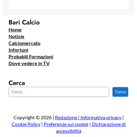
Bari Calcio
Home
Notizie
Calciomercato
Infortuni
Probabili Formazioni
Dove vedere in TV
Cerca
C
Cerca
e
r
c
a
Copyright © 2026 |
Redazione
|
Informativa privacy
|
Cookie Policy
|
Preferenze sui cookie
|
Dichiarazione di
accessibilità