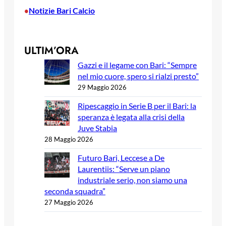
Notizie Bari Calcio
•
ULTIM’ORA
Gazzi e il legame con Bari: “Sempre
nel mio cuore, spero si rialzi presto”
29 Maggio 2026
Ripescaggio in Serie B per il Bari: la
speranza è legata alla crisi della
Juve Stabia
28 Maggio 2026
Futuro Bari, Leccese a De
Laurentiis: “Serve un piano
industriale serio, non siamo una
seconda squadra”
27 Maggio 2026