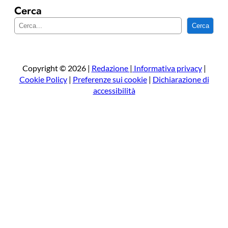
Cerca
C
Cerca
e
r
c
a
Copyright © 2026 |
Redazione
|
Informativa privacy
|
Cookie Policy
|
Preferenze sui cookie
|
Dichiarazione di
accessibilità