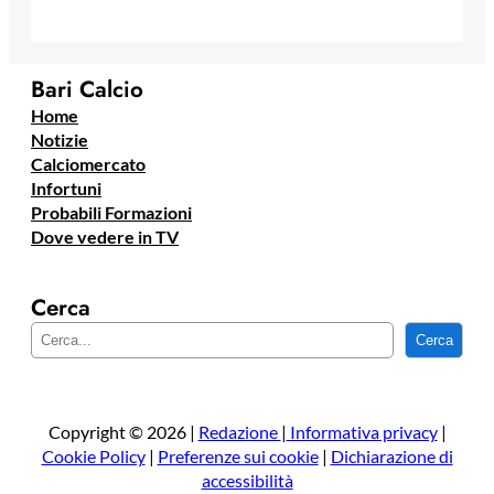
Bari Calcio
Home
Notizie
Calciomercato
Infortuni
Probabili Formazioni
Dove vedere in TV
Cerca
C
Cerca
e
r
c
a
Copyright © 2026 |
Redazione
|
Informativa privacy
|
Cookie Policy
|
Preferenze sui cookie
|
Dichiarazione di
accessibilità