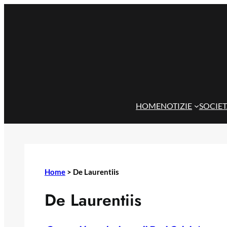
Vai
al
contenuto
HOME
NOTIZIE
SOCIE
Home
>
De Laurentiis
De Laurentiis