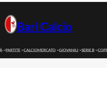
Bari Calcio
TÀ
PARTITE
CALCIOMERCATO
GIOVANILI
SERIE B
COPP