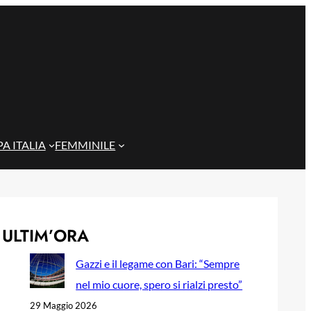
A ITALIA
FEMMINILE
ULTIM’ORA
Gazzi e il legame con Bari: “Sempre
nel mio cuore, spero si rialzi presto”
29 Maggio 2026