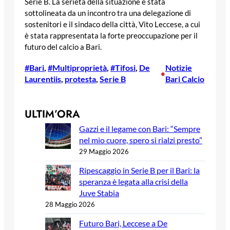
Serie B. La serietà della situazione è stata
sottolineata da un incontro tra una delegazione di
sostenitori e il sindaco della città, Vito Leccese, a cui
è stata rappresentata la forte preoccupazione per il
futuro del calcio a Bari.
#Bari
, 
#Multiproprietà
, 
#Tifosi
, 
De
Notizie
•
Laurentiis
, 
protesta
, 
Serie B
Bari Calcio
ULTIM’ORA
Gazzi e il legame con Bari: “Sempre
nel mio cuore, spero si rialzi presto”
29 Maggio 2026
Ripescaggio in Serie B per il Bari: la
speranza è legata alla crisi della
Juve Stabia
28 Maggio 2026
Futuro Bari, Leccese a De