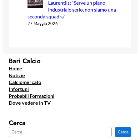
Laurentiis: “Serve un piano
industriale serio, non siamo una
seconda squadra”
27 Maggio 2026
Bari Calcio
Home
Notizie
Calciomercato
Infortuni
Probabili Formazioni
Dove vedere in TV
Cerca
C
Cerca
e