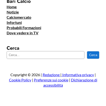
Bari Calcio
Home
Notizie
Calciomercato
Infortuni
Probabili Formazioni
Dove vedere in TV
Cerca
C
Cerca
e
r
c
a
Copyright © 2026 |
Redazione
|
Informativa privacy
|
Cookie Policy
|
Preferenze sui cookie
|
Dichiarazione di
accessibilità