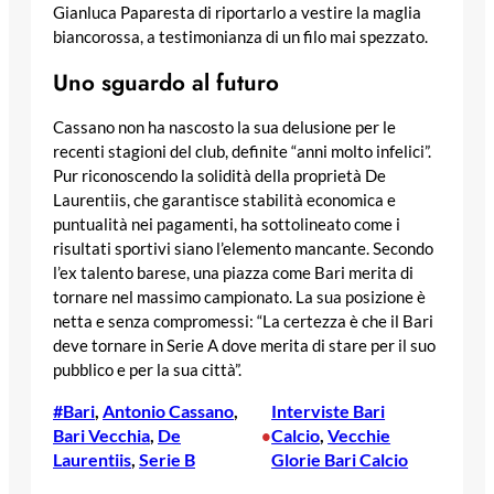
Gianluca Paparesta di riportarlo a vestire la maglia
biancorossa, a testimonianza di un filo mai spezzato.
Uno sguardo al futuro
Cassano non ha nascosto la sua delusione per le
recenti stagioni del club, definite “anni molto infelici”.
Pur riconoscendo la solidità della proprietà De
Laurentiis, che garantisce stabilità economica e
puntualità nei pagamenti, ha sottolineato come i
risultati sportivi siano l’elemento mancante. Secondo
l’ex talento barese, una piazza come Bari merita di
tornare nel massimo campionato. La sua posizione è
netta e senza compromessi: “La certezza è che il Bari
deve tornare in Serie A dove merita di stare per il suo
pubblico e per la sua città”.
#Bari
, 
Antonio Cassano
, 
Interviste Bari
Bari Vecchia
, 
De
Calcio
, 
Vecchie
•
Laurentiis
, 
Serie B
Glorie Bari Calcio