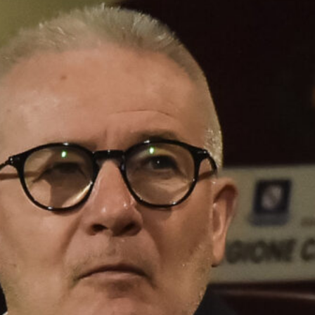
Ripescaggio in Serie B per il Bari: la
speranza è legata alla crisi della Juve
Stabia
28 Maggio 2026
Futuro Bari, Leccese a De Laurentiis:
“Serve un piano industriale serio,
non siamo una seconda squadra”
27 Maggio 2026