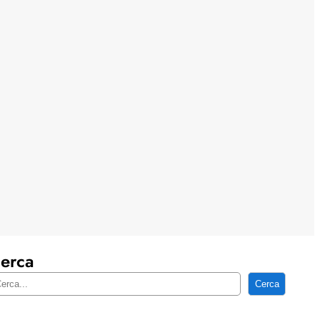
erca
Cerca