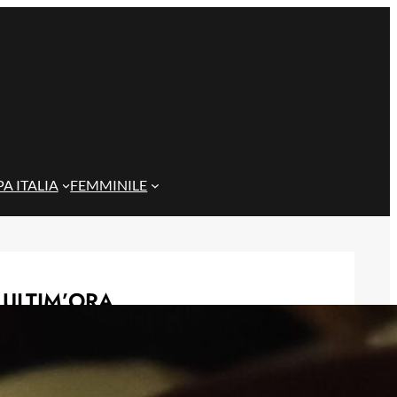
A ITALIA
FEMMINILE
ULTIM’ORA
Gazzi e il legame con Bari: “Sempre
nel mio cuore, spero si rialzi presto”
29 Maggio 2026