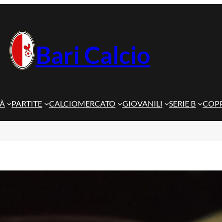
Bari Calcio
TÀ
PARTITE
CALCIOMERCATO
GIOVANILI
SERIE B
COPP