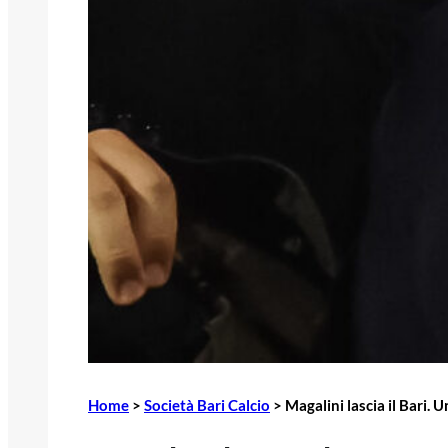
Home
>
Società Bari Calcio
>
Magalini lascia il Bari. 