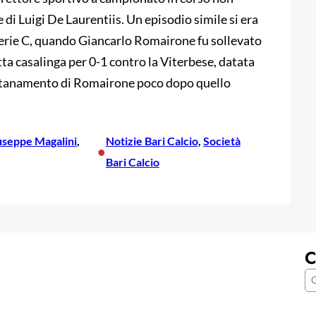
di Luigi De Laurentiis. Un episodio simile si era
 Serie C, quando Giancarlo Romairone fu sollevato
itta casalinga per 0-1 contro la Viterbese, datata
llontanamento di Romairone poco dopo quello
useppe Magalini
, 
Notizie Bari Calcio
, 
Società
•
Bari Calcio
C
C
e