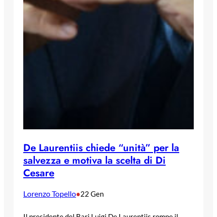
De Laurentiis chiede “unità” per la
salvezza e motiva la scelta di Di
Cesare
Lorenzo Topello
•
22 Gen
Il presidente del Bari Luigi De Laurentiis rompe il