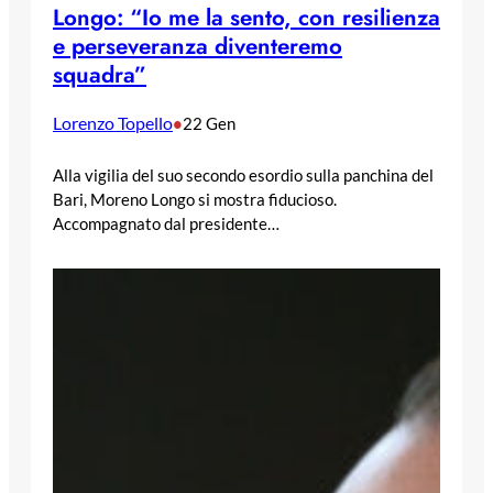
Longo: “Io me la sento, con resilienza
e perseveranza diventeremo
squadra”
Lorenzo Topello
•
22 Gen
Alla vigilia del suo secondo esordio sulla panchina del
Bari, Moreno Longo si mostra fiducioso.
Accompagnato dal presidente…