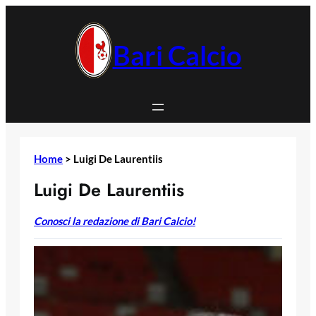
Vai
al
contenuto
Bari Calcio
Home
>
Luigi De Laurentiis
Luigi De Laurentiis
Conosci la redazione di Bari Calcio!