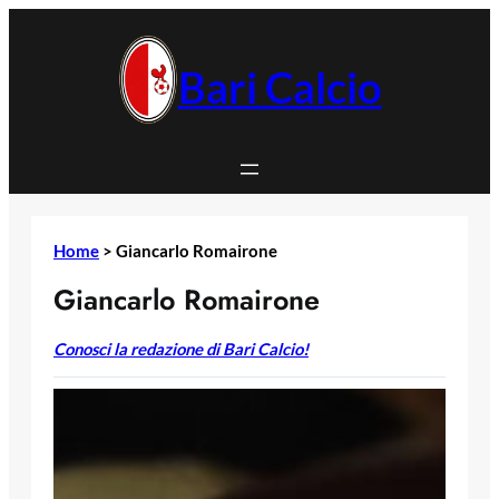
Vai
al
contenuto
Bari Calcio
Home
>
Giancarlo Romairone
Giancarlo Romairone
Conosci la redazione di Bari Calcio!