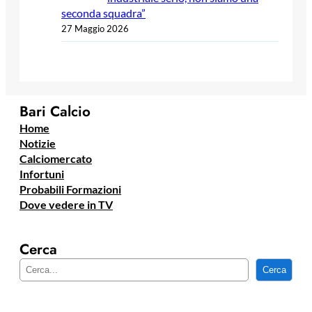
seconda squadra”
27 Maggio 2026
Bari Calcio
Home
Notizie
Calciomercato
Infortuni
Probabili Formazioni
Dove vedere in TV
Cerca
C
Cerca
e
r
c