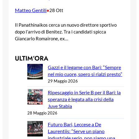
Matteo Gentili
•
28 Ott
Il Panathinaikos cerca un nuovo direttore sportivo
dopo l’arrivo di Benitez. Tra i candidati spicca
Giancarlo Romairone, ex…
ULTIM’ORA
Gazzi e il legame con Bari: “Sempre
nel mio cuore, spero si rialzi presto”
29 Maggio 2026
Ripescaggio in Serie B per il Bari: la
speranza è legata alla crisi della
Juve Stabia
28 Maggio 2026
Futuro Bari, Leccese a De
Laurentiis: “Serve un piano
industriale serio, non siamo una