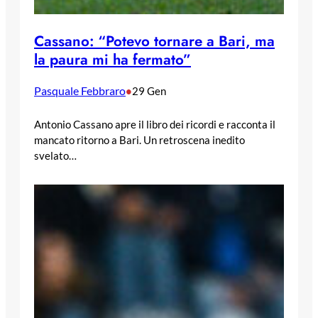
Cassano: “Potevo tornare a Bari, ma
la paura mi ha fermato”
Pasquale Febbraro
•
29 Gen
Antonio Cassano apre il libro dei ricordi e racconta il
mancato ritorno a Bari. Un retroscena inedito
svelato…