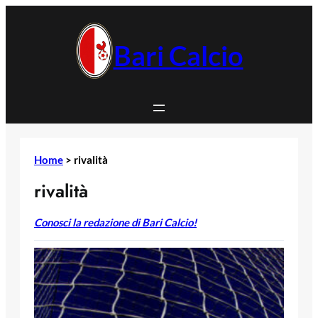
Vai
al
contenuto
Bari Calcio
Home
>
rivalità
rivalità
Conosci la redazione di Bari Calcio!