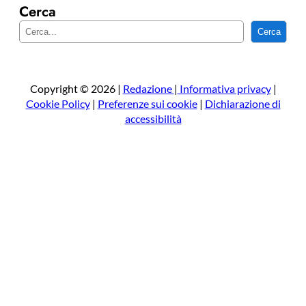
Cerca
C
Cerca
e
r
c
a
Copyright © 2026 |
Redazione
|
Informativa privacy
|
Cookie Policy
|
Preferenze sui cookie
|
Dichiarazione di
accessibilità