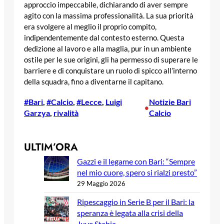
approccio impeccabile, dichiarando di aver sempre
agito con la massima professionalità. La sua priorità
era svolgere al meglio il proprio compito,
indipendentemente dal contesto esterno. Questa
dedizione al lavoro e alla maglia, pur in un ambiente
ostile per le sue origini, gli ha permesso di superare le
barriere e di conquistare un ruolo di spicco all’interno
della squadra, fino a diventarne il capitano.
#Bari
, 
#Calcio
, 
#Lecce
, 
Luigi
Notizie Bari
•
Garzya
, 
rivalità
Calcio
ULTIM’ORA
Gazzi e il legame con Bari: “Sempre
nel mio cuore, spero si rialzi presto”
29 Maggio 2026
Ripescaggio in Serie B per il Bari: la
speranza è legata alla crisi della
Juve Stabia