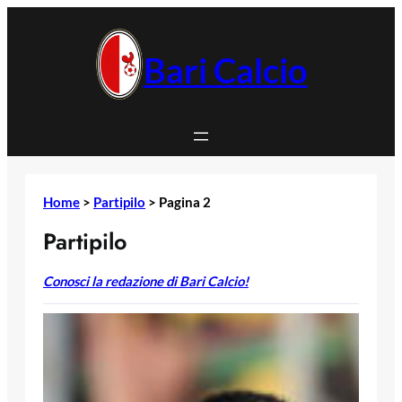
Vai
al
contenuto
Bari Calcio
Home
>
Partipilo
>
Pagina 2
Partipilo
Conosci la redazione di Bari Calcio!