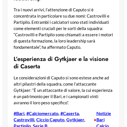
Tra i nuovi arrivi, l’attenzione di Caputo si è
concentrata in particolare su due nomi: Castrovilli e
Partipilo. Entrambi i calciatori sono stati individuati
come elementi cruciali per le sorti della squadra:
“Castrovilli e Partipilo sono chiamati a essere i motori
di questa formazione, la loro leadership sarà
fondamentale”, ha affermato Caputo.
L’esperienza di Gytkjaer e la visione
di Caserta
Le considerazioni di Caputo si sono estese anche ad
altri pilastri della squadra, come l’attaccante
Gytkjaer: “È un attaccante di valore, la cui esperienza
è un patrimonio per il Bari, e i campionati vinti
avranno il loro peso specifico”.
#Bari
, 
#Calciomercato
, 
#Caserta
, 
Notizie
Castrovilli
, 
Ciccio Caputo
, 
Gytkjaer
, 
Bari
•
Partipilo
, 
Serie B
Calcio