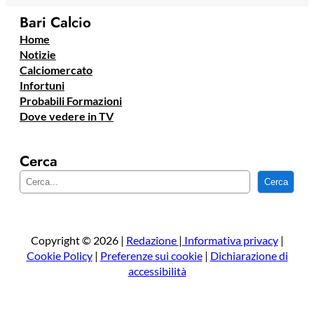
Bari Calcio
Home
Notizie
Calciomercato
Infortuni
Probabili Formazioni
Dove vedere in TV
Cerca
C
Cerca
e
r
c
a
Copyright © 2026 |
Redazione
|
Informativa privacy
|
Cookie Policy
|
Preferenze sui cookie
|
Dichiarazione di
accessibilità