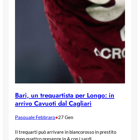
Bari, un trequartista per Longo: in
arrivo Cavuoti dal Cagliari
Pasquale Febbraro
•
27 Gen
Il trequarti può arrivare in biancorosso in prestito
dopo quattro presenze in A con i sardi.