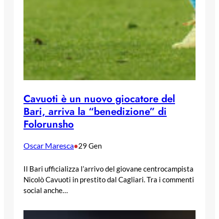
Cavuoti è un nuovo giocatore del
Bari, arriva la “benedizione” di
Folorunsho
Oscar Maresca
•
29 Gen
Il Bari ufficializza l’arrivo del giovane centrocampista
Nicolò Cavuoti in prestito dal Cagliari. Tra i commenti
social anche…