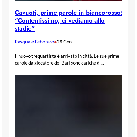
Cavuoti, prime parole in biancorosso:
“Contentissimo, ci vediamo allo
stadio”
Pasquale Febbraro
•
28 Gen
Il nuovo trequartista è arrivato in città. Le sue prime
parole da giocatore del Bari sono cariche di…