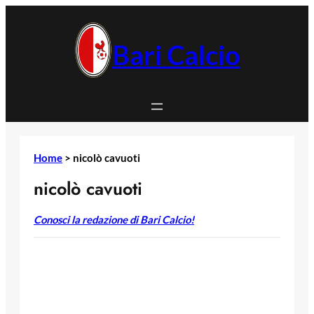
Vai
al
contenuto
Bari Calcio
Home
>
nicolò cavuoti
nicolò cavuoti
Conosci la redazione di Bari Calcio!