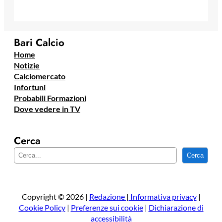
Bari Calcio
Home
Notizie
Calciomercato
Infortuni
Probabili Formazioni
Dove vedere in TV
Cerca
C
Cerca
e
r
c
a
Copyright © 2026 |
Redazione
|
Informativa privacy
|
Cookie Policy
|
Preferenze sui cookie
|
Dichiarazione di
accessibilità