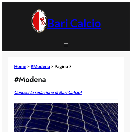
Vai
al
contenuto
Bari Calcio
Home
>
#Modena
>
Pagina 7
#Modena
Conosci la redazione di Bari Calcio!