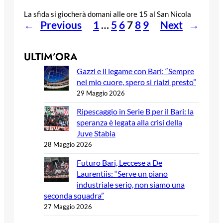
La sfida si giocherà domani alle ore 15 al San Nicola
←
Previous
1
…
5
6
7
8
9
Next
→
ULTIM’ORA
Gazzi e il legame con Bari: “Sempre
nel mio cuore, spero si rialzi presto”
29 Maggio 2026
Ripescaggio in Serie B per il Bari: la
speranza è legata alla crisi della
Juve Stabia
28 Maggio 2026
Futuro Bari, Leccese a De
Laurentiis: “Serve un piano
industriale serio, non siamo una
seconda squadra”
27 Maggio 2026