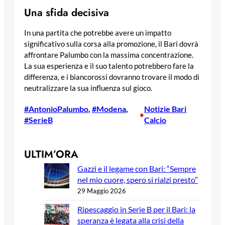
Una sfida decisiva
In una partita che potrebbe avere un impatto
significativo sulla corsa alla promozione, il Bari dovrà
affrontare Palumbo con la massima concentrazione.
La sua esperienza e il suo talento potrebbero fare la
differenza, e i biancorossi dovranno trovare il modo di
neutralizzare la sua influenza sul gioco.
#AntonioPalumbo
, 
#Modena
, 
Notizie Bari
•
#SerieB
Calcio
ULTIM’ORA
Gazzi e il legame con Bari: “Sempre
nel mio cuore, spero si rialzi presto”
29 Maggio 2026
Ripescaggio in Serie B per il Bari: la
speranza è legata alla crisi della