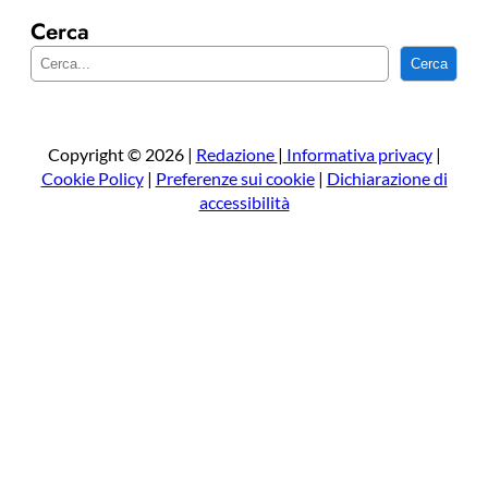
Cerca
C
Cerca
e
r
c
a
Copyright © 2026 |
Redazione
|
Informativa privacy
|
Cookie Policy
|
Preferenze sui cookie
|
Dichiarazione di
accessibilità