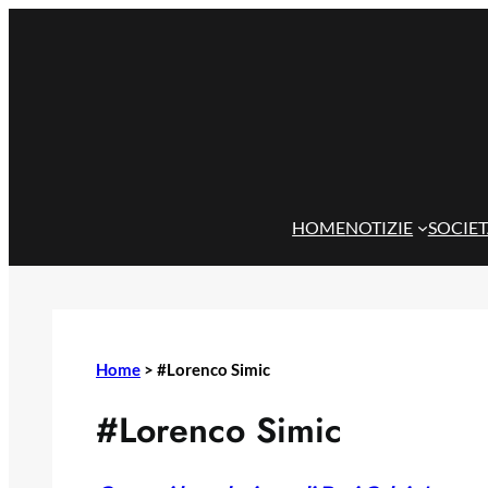
Vai
al
contenuto
HOME
NOTIZIE
SOCIE
Home
>
#Lorenco Simic
#Lorenco Simic