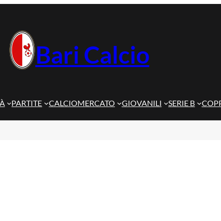
Bari Calcio
TÀ
PARTITE
CALCIOMERCATO
GIOVANILI
SERIE B
COPP