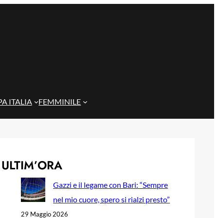
A ITALIA
FEMMINILE
ULTIM’ORA
Gazzi e il legame con Bari: “Sempre
nel mio cuore, spero si rialzi presto”
29 Maggio 2026