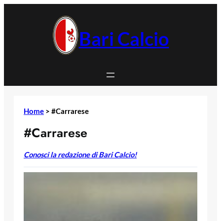
Vai
al
contenuto
Bari Calcio
Home
>
#Carrarese
#Carrarese
Conosci la redazione di Bari Calcio!