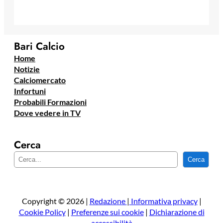
Bari Calcio
Home
Notizie
Calciomercato
Infortuni
Probabili Formazioni
Dove vedere in TV
Cerca
C
Cerca
e
r
c
a
Copyright © 2026 |
Redazione
|
Informativa privacy
|
Cookie Policy
|
Preferenze sui cookie
|
Dichiarazione di
accessibilità