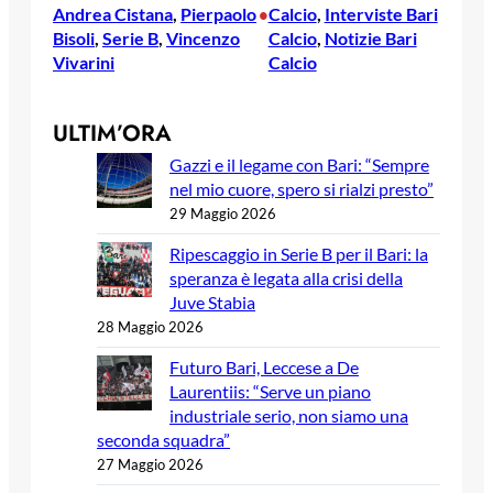
Andrea Cistana
, 
Pierpaolo
Calcio
, 
Interviste Bari
•
Bisoli
, 
Serie B
, 
Vincenzo
Calcio
, 
Notizie Bari
Vivarini
Calcio
ULTIM’ORA
Gazzi e il legame con Bari: “Sempre
nel mio cuore, spero si rialzi presto”
29 Maggio 2026
Ripescaggio in Serie B per il Bari: la
speranza è legata alla crisi della
Juve Stabia
28 Maggio 2026
Futuro Bari, Leccese a De
Laurentiis: “Serve un piano
industriale serio, non siamo una
seconda squadra”
27 Maggio 2026