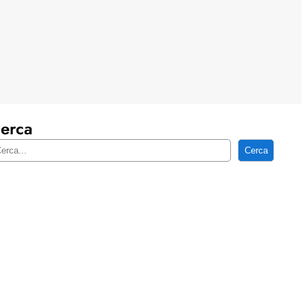
erca
Cerca