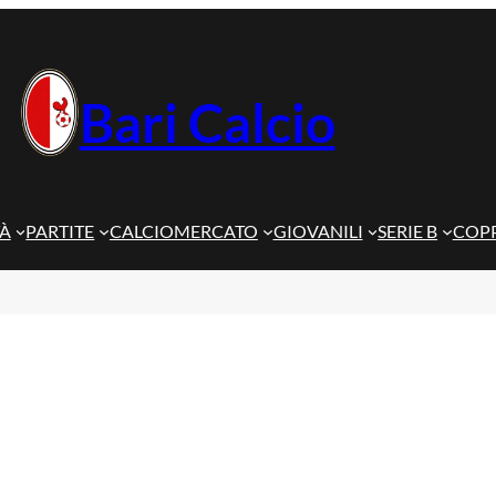
Bari Calcio
TÀ
PARTITE
CALCIOMERCATO
GIOVANILI
SERIE B
COPP