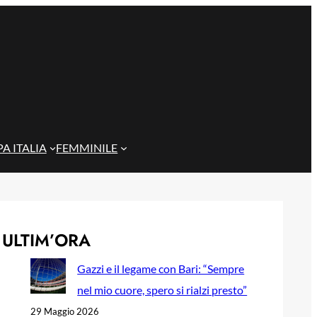
A ITALIA
FEMMINILE
ULTIM’ORA
Gazzi e il legame con Bari: “Sempre
nel mio cuore, spero si rialzi presto”
29 Maggio 2026