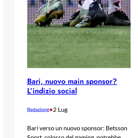
Bari, nuovo main sponsor?
L’indizio social
•
2 Lug
Redazione
Bari verso un nuovo sponsor: Betsson
Sport, colosso del gaming, potrebbe