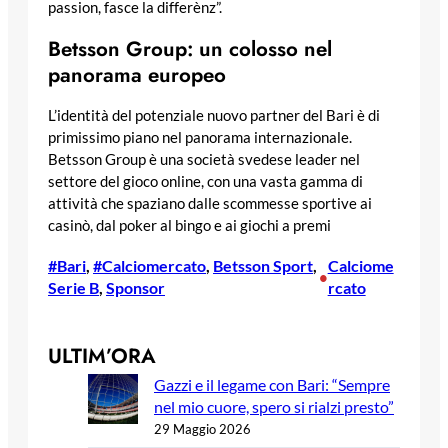
passion, fasce la differènz”.
Betsson Group: un colosso nel
panorama europeo
L’identità del potenziale nuovo partner del Bari è di
primissimo piano nel panorama internazionale.
Betsson Group è una società svedese leader nel
settore del gioco online, con una vasta gamma di
attività che spaziano dalle scommesse sportive ai
casinò, dal poker al bingo e ai giochi a premi
#Bari
, 
#Calciomercato
, 
Betsson Sport
, 
Calciome
•
Serie B
, 
Sponsor
rcato
ULTIM’ORA
Gazzi e il legame con Bari: “Sempre
nel mio cuore, spero si rialzi presto”
29 Maggio 2026