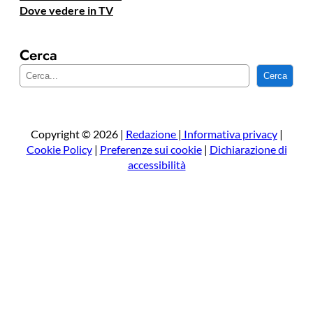
Dove vedere in TV
Cerca
C
Cerca
e
r
c
a
Copyright © 2026 |
Redazione
|
Informativa privacy
|
Cookie Policy
|
Preferenze sui cookie
|
Dichiarazione di
accessibilità